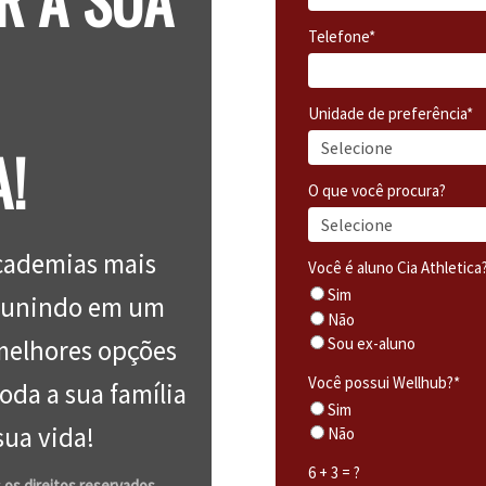
Telefone*
Unidade de preferência*
!
O que você procura?
academias mais
Você é aluno Cia Athletica
Sim
reunindo em um
Não
Sou ex-aluno
melhores opções
Você possui Wellhub?*
oda a sua família
Sim
sua vida!
Não
6 + 3 = ?
 os direitos reservados.