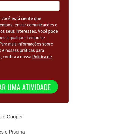
, você está ciente que
empos, enviar comunicações e
os seus interesses. Você pode
ões a qualquer tempo se
Para mais informações sobre
 e nossas práticas para
e, confira a nossa
Política de
R UMA ATIVIDADE